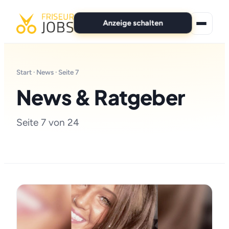
Anzeige schalten
★ Premium-Jobs
Start
·
News
· Seite 7
Alle Jobs
News & Ratgeber
Für Bewerber
Seite 7 von 24
Marken
News
Anzeige schalten