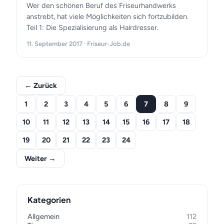
Wer den schönen Beruf des Friseurhandwerks
anstrebt, hat viele Möglichkeiten sich fortzubilden.
Teil 1: Die Spezialisierung als Hairdresser.
11. September 2017 · Friseur-Job.de
← Zurück
1
2
3
4
5
6
7
8
9
10
11
12
13
14
15
16
17
18
19
20
21
22
23
24
Weiter →
Kategorien
Allgemein
112