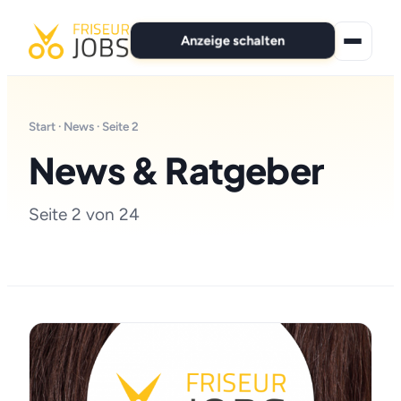
Anzeige schalten
★ Premium-Jobs
Start
·
News
· Seite 2
Alle Jobs
News & Ratgeber
Für Bewerber
Seite 2 von 24
Marken
News
Anzeige schalten