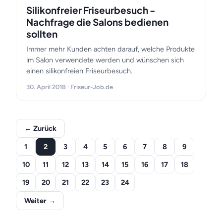
Silikonfreier Friseurbesuch -
Nachfrage die Salons bedienen
sollten
Immer mehr Kunden achten darauf, welche Produkte
im Salon verwendete werden und wünschen sich
einen silikonfreien Friseurbesuch.
30. April 2018 · Friseur-Job.de
← Zurück
1
2
3
4
5
6
7
8
9
10
11
12
13
14
15
16
17
18
19
20
21
22
23
24
Weiter →