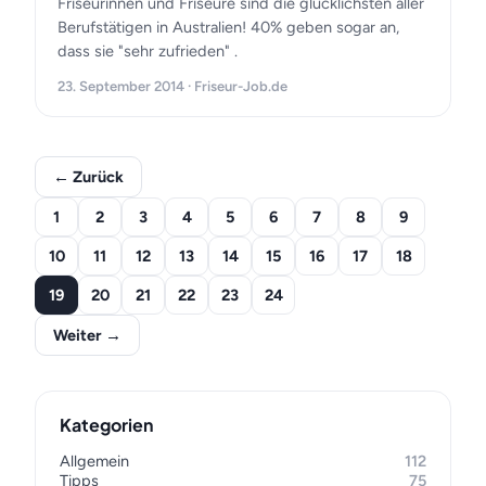
Friseurinnen und Friseure sind die glücklichsten aller
Berufstätigen in Australien! 40% geben sogar an,
dass sie "sehr zufrieden" .
23. September 2014 · Friseur-Job.de
← Zurück
1
2
3
4
5
6
7
8
9
10
11
12
13
14
15
16
17
18
19
20
21
22
23
24
Weiter →
Kategorien
Allgemein
112
Tipps
75