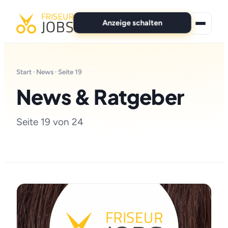
Anzeige schalten
★ Premium-Jobs
Start
·
News
· Seite 19
Alle Jobs
News & Ratgeber
Für Bewerber
Seite 19 von 24
Marken
News
Anzeige schalten