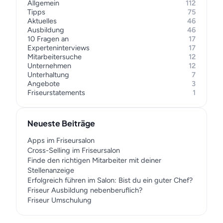
Allgemein
112
Tipps
75
Aktuelles
46
Ausbildung
46
10 Fragen an
17
Experteninterviews
17
Mitarbeitersuche
12
Unternehmen
12
Unterhaltung
7
Angebote
3
Friseurstatements
1
Neueste Beiträge
Apps im Friseursalon
Cross-Selling im Friseursalon
Finde den richtigen Mitarbeiter mit deiner
Stellenanzeige
Erfolgreich führen im Salon: Bist du ein guter Chef?
Friseur Ausbildung nebenberuflich?
Friseur Umschulung