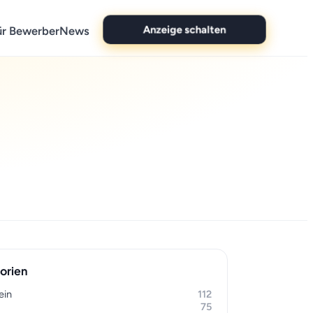
ür Bewerber
News
Anzeige schalten
orien
ein
112
75