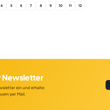
4
5
6
7
8
9
10
11
12
r Newsletter
sletter ein und erhalte
uem per Mail.