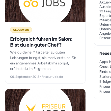
Aktuell
Ausbil
10 Fra
Expert
Mitarb
Unter
Unterh
ALLGEMEIN
Angeb
Erfolgreich führen im Salon:
Friseu
Bist du ein guter Chef?
Wie du deine Mitarbeiter zu guten
Neues
Leistungen bringst, sie motivierst und für
Apps i
ein angenehmes Arbeitsklima sorgst,
Cross-S
erfährst du im Folgenden.
Finde d
Stelle
06. September 2018 · Friseur-Job.de
Erfolgr
Friseu
Friseu