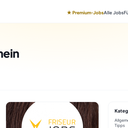
★ Premium-Jobs
Alle Jobs
F
mein
Kateg
Allgem
Tipps