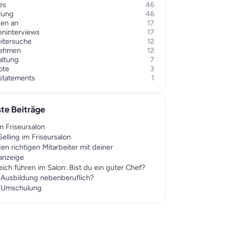
es
46
dung
46
gen an
17
eninterviews
17
eitersuche
12
nehmen
12
altung
7
ote
3
rstatements
1
te Beiträge
m Friseursalon
elling im Friseursalon
en richtigen Mitarbeiter mit deiner
nanzeige
eich führen im Salon: Bist du ein guter Chef?
r Ausbildung nebenberuflich?
r Umschulung