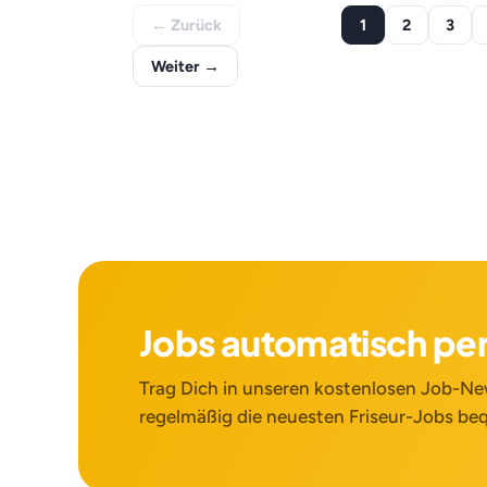
← Zurück
1
2
3
Weiter →
Jobs automatisch pe
Trag Dich in unseren kostenlosen Job-New
regelmäßig die neuesten Friseur-Jobs beq