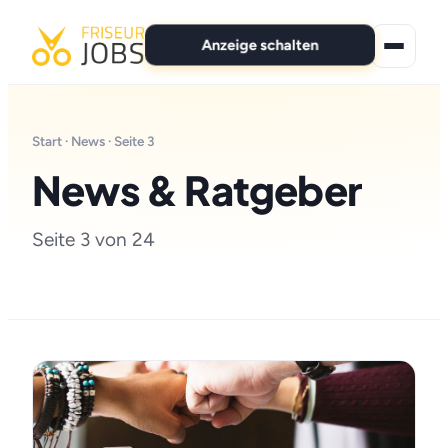
Anzeige schalten
★ Premium-Jobs
Start
·
News
· Seite 3
Alle Jobs
News & Ratgeber
Für Bewerber
Seite 3 von 24
Marken
News
Anzeige schalten