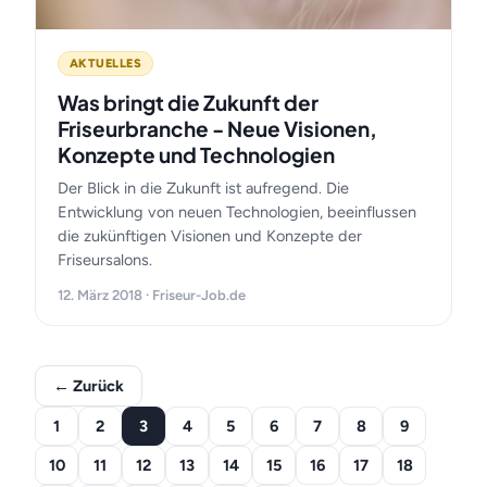
AKTUELLES
Was bringt die Zukunft der
Friseurbranche - Neue Visionen,
Konzepte und Technologien
Der Blick in die Zukunft ist aufregend. Die
Entwicklung von neuen Technologien, beeinflussen
die zukünftigen Visionen und Konzepte der
Friseursalons.
12. März 2018 · Friseur-Job.de
← Zurück
1
2
3
4
5
6
7
8
9
10
11
12
13
14
15
16
17
18