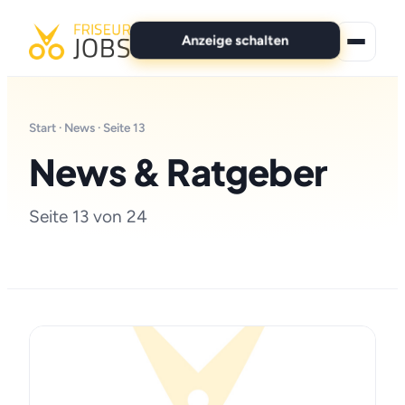
Anzeige schalten
★ Premium-Jobs
Start
·
News
· Seite 13
Alle Jobs
News & Ratgeber
Für Bewerber
Seite 13 von 24
Marken
News
Anzeige schalten