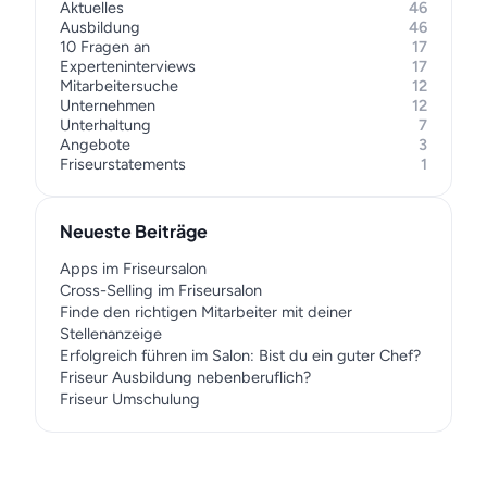
Aktuelles
46
Ausbildung
46
10 Fragen an
17
Experteninterviews
17
Mitarbeitersuche
12
Unternehmen
12
Unterhaltung
7
Angebote
3
Friseurstatements
1
Neueste Beiträge
Apps im Friseursalon
Cross-Selling im Friseursalon
Finde den richtigen Mitarbeiter mit deiner
Stellenanzeige
Erfolgreich führen im Salon: Bist du ein guter Chef?
Friseur Ausbildung nebenberuflich?
Friseur Umschulung