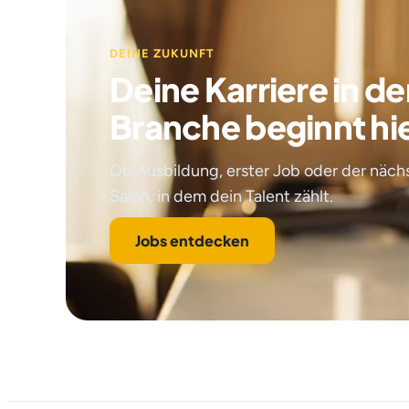
DEINE ZUKUNFT
Deine Karriere in de
Branche beginnt hi
Ob Ausbildung, erster Job oder der nächs
Salon, in dem dein Talent zählt.
Jobs entdecken