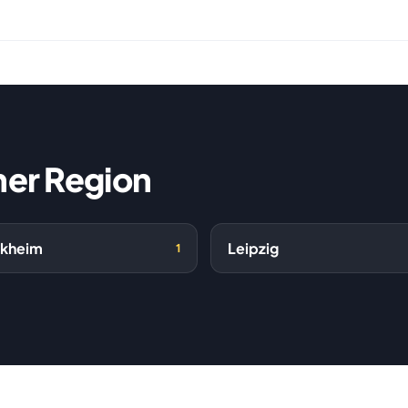
ner Region
lkheim
Leipzig
1