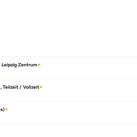
n Leipzig Zentrum
★
Teilzeit / Vollzeit
★
us)
★