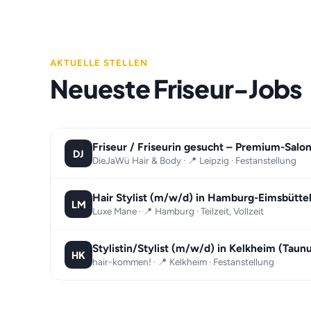
AKTUELLE STELLEN
Neueste Friseur-Jobs
Friseur / Friseurin gesucht – Premium-Salo
DJ
DieJaWü Hair & Body · 📍 Leipzig · Festanstellung
Hair Stylist (m/w/d) in Hamburg-Eimsbüttel, 
LM
Luxe Mane · 📍 Hamburg · Teilzeit, Vollzeit
Stylistin/Stylist (m/w/d) in Kelkheim (Taun
HK
hair-kommen! · 📍 Kelkheim · Festanstellung