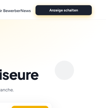
Anzeige schalten
ür Bewerber
News
iseure
ranche.