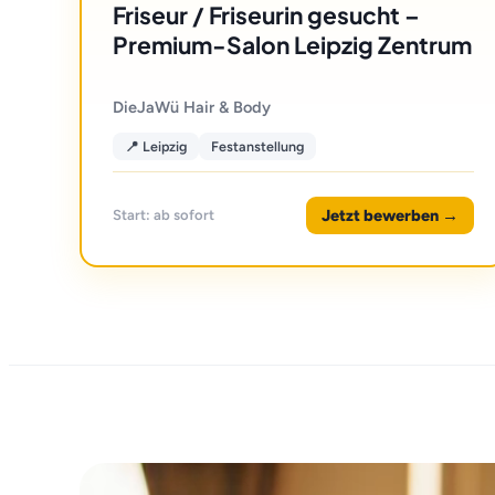
Friseur / Friseurin gesucht –
Premium-Salon Leipzig Zentrum
DieJaWü Hair & Body
📍 Leipzig
Festanstellung
Jetzt bewerben →
Start: ab sofort