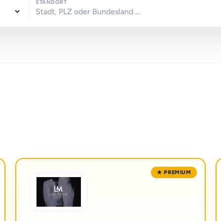
STANDORT
★ PREMIUM