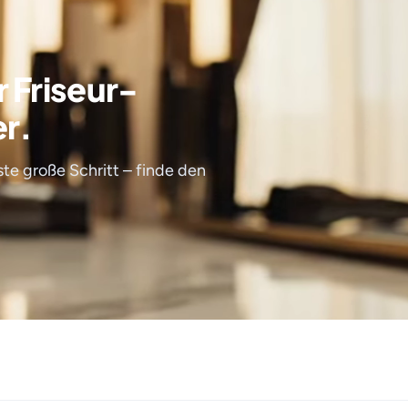
r Friseur-
er.
te große Schritt – finde den