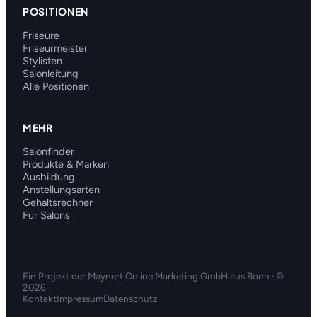
POSITIONEN
Friseure
Friseurmeister
Stylisten
Salonleitung
Alle Positionen
MEHR
Salonfinder
Produkte & Marken
Ausbildung
Anstellungsarten
Gehaltsrechner
Für Salons
Ein Projekt der
Maynert Online Marketing GmbH
aus Bonn · ©
2026
Kontakt
Impressum
Datenschutz