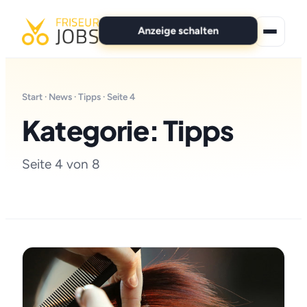
Anzeige schalten
★ Premium-Jobs
Start
·
News
·
Tipps
· Seite 4
Alle Jobs
Kategorie: Tipps
Für Bewerber
Seite 4 von 8
Marken
News
Anzeige schalten