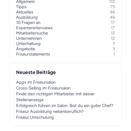
Allgemein
112
Tipps
75
Aktuelles
46
Ausbildung
46
10 Fragen an
17
Experteninterviews
17
Mitarbeitersuche
12
Unternehmen
12
Unterhaltung
7
Angebote
3
Friseurstatements
1
Neueste Beiträge
Apps im Friseursalon
Cross-Selling im Friseursalon
Finde den richtigen Mitarbeiter mit deiner
Stellenanzeige
Erfolgreich führen im Salon: Bist du ein guter Chef?
Friseur Ausbildung nebenberuflich?
Friseur Umschulung