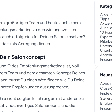
gsmarketing für den
Kateg
Allgem
Tipps
nem großartigen Team und heute auch einem
Aktuell
Ausbil
ehlungsmarketing zu den wirkungsvollsten
10 Fra
 auch erfolgreich für Deinen Salon einsetzen?
Expert
Mitarb
r dazu als Anregung dienen.
Unter
Unterh
Angeb
 Dein Salonkonzept
Friseu
 und O des Empfehlungsmarketings ist, voll
Deinem Team und dem gesamten Konzept Deines
Neues
. Dann musst Du einen Weg finden wie Du Deine
Apps i
ehnten Empfehlungen auszusprechen.
Cross-S
Finde d
ihre nicht so gten Erfahrungen mit anderen zu
Stelle
Erfolgr
itativ hochwertiges Salonerlebnis und die
Friseu