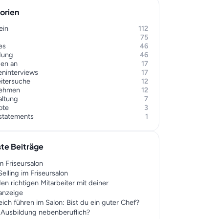
orien
ein
112
75
es
46
dung
46
gen an
17
eninterviews
17
eitersuche
12
nehmen
12
altung
7
ote
3
rstatements
1
te Beiträge
m Friseursalon
elling im Friseursalon
en richtigen Mitarbeiter mit deiner
nanzeige
eich führen im Salon: Bist du ein guter Chef?
r Ausbildung nebenberuflich?