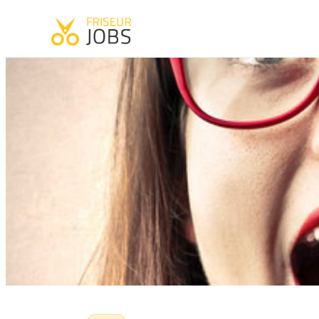
Start
·
News
·
Tipps