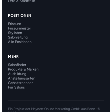
Orte & Stadtteile
POSITIONEN
Friseure
Friseurmeister
Stylisten
Salonleitung
Alle Positionen
MEHR
Salonfinder
Produkte & Marken
Ausbildung
Anstellungsarten
Gehaltsrechner
Für Salons
Ein Projekt der
Maynert Online Marketing GmbH
aus Bonn · ©