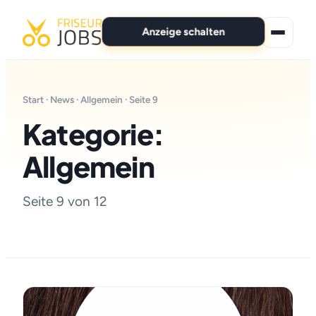
Anzeige schalten
★ Premium-Jobs
Start
·
News
·
Allgemein
· Seite 9
Alle Jobs
Kategorie:
Für Bewerber
Allgemein
Marken
Seite 9 von 12
News
Anzeige schalten