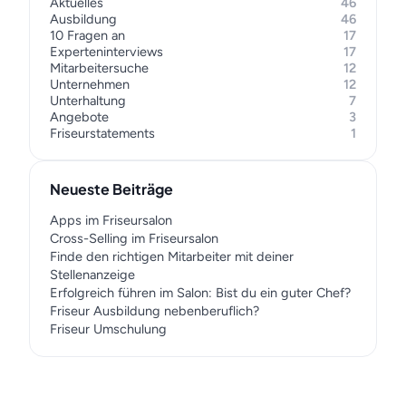
Aktuelles
46
Ausbildung
46
10 Fragen an
17
Experteninterviews
17
Mitarbeitersuche
12
Unternehmen
12
Unterhaltung
7
Angebote
3
Friseurstatements
1
Neueste Beiträge
Apps im Friseursalon
Cross-Selling im Friseursalon
Finde den richtigen Mitarbeiter mit deiner
Stellenanzeige
Erfolgreich führen im Salon: Bist du ein guter Chef?
Friseur Ausbildung nebenberuflich?
Friseur Umschulung