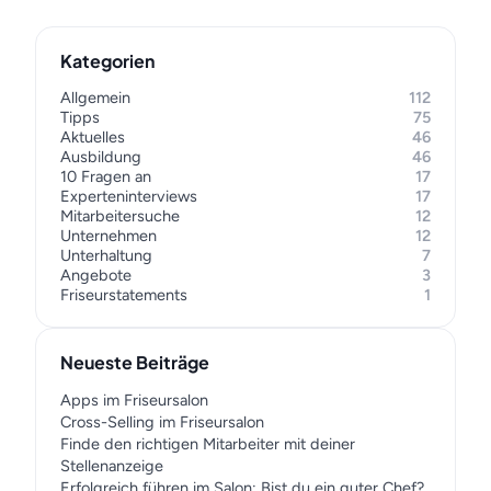
Kategorien
Allgemein
112
Tipps
75
Aktuelles
46
Ausbildung
46
10 Fragen an
17
Experteninterviews
17
Mitarbeitersuche
12
Unternehmen
12
Unterhaltung
7
Angebote
3
Friseurstatements
1
Neueste Beiträge
Apps im Friseursalon
Cross-Selling im Friseursalon
Finde den richtigen Mitarbeiter mit deiner
Stellenanzeige
Erfolgreich führen im Salon: Bist du ein guter Chef?