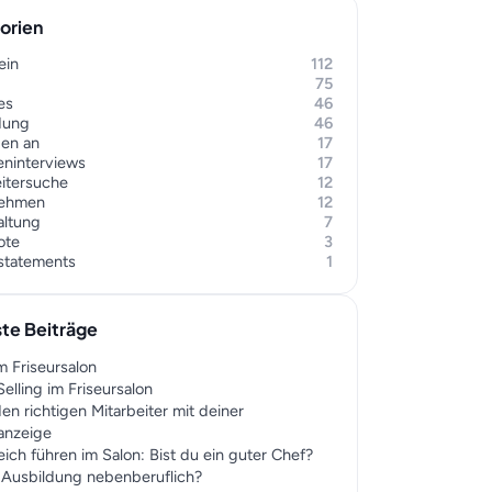
orien
ein
112
75
es
46
dung
46
gen an
17
eninterviews
17
eitersuche
12
nehmen
12
altung
7
ote
3
rstatements
1
te Beiträge
m Friseursalon
elling im Friseursalon
en richtigen Mitarbeiter mit deiner
nanzeige
eich führen im Salon: Bist du ein guter Chef?
r Ausbildung nebenberuflich?