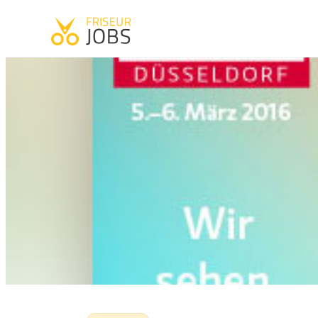
Start
·
News
·
Aktuelles