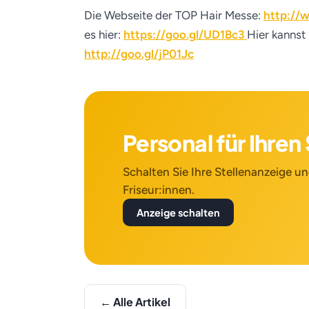
Die Webseite der TOP Hair Messe:
http://
es hier:
https://goo.gl/UD1Bc3
Hier kannst
http://goo.gl/jP01Jc
Personal für Ihre
Schalten Sie Ihre Stellenanzeige und
Friseur:innen.
Anzeige schalten
← Alle Artikel