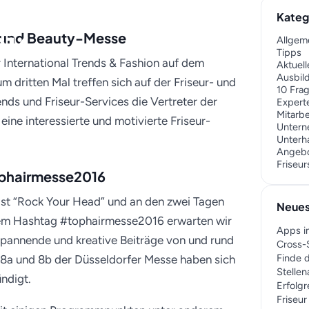
rend & Fashion Days
Kateg
- und Beauty-Messe
016
Allgem
Tipps
r International Trends & Fashion auf dem
Aktuell
Ausbil
m dritten Mal treffen sich auf der Friseur- und
10 Fra
ds und Friseur-Services die Vertreter der
Expert
Mitarb
ine interessierte und motivierte Friseur-
Unter
Unterh
Angeb
Friseu
ophairmesse2016
ist “Rock Your Head” und an den zwei Tagen
Neues
dem Hashtag #tophairmesse2016 erwarten wir
Apps i
spannende und kreative Beiträge von und rund
Cross-S
Finde d
 8a und 8b der Düsseldorfer Messe haben sich
Stelle
ndigt.
Erfolgr
Friseu