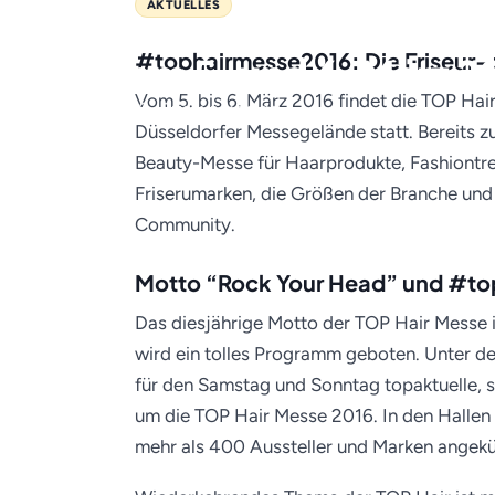
AKTUELLES
TOP Hair International T
#tophairmesse2016: Die Friseur
2016 am 5. und 6. März 2
Vom 5. bis 6. März 2016 findet die TOP Hai
02. März 2016 · Friseur-Job.de
Düsseldorfer Messegelände statt. Bereits zu
Beauty-Messe für Haarprodukte, Fashiontren
Friserumarken, die Größen der Branche und e
Community.
Motto “Rock Your Head” und #t
Das diesjährige Motto der TOP Hair Messe 
wird ein tolles Programm geboten. Unter 
für den Samstag und Sonntag topaktuelle, 
um die TOP Hair Messe 2016. In den Hallen
mehr als 400 Aussteller und Marken angekü