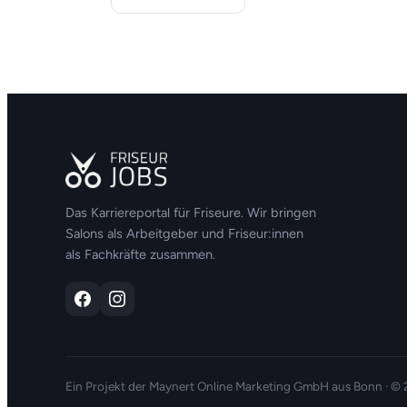
Das Karriereportal für Friseure. Wir bringen
Salons als Arbeitgeber und Friseur:innen
als Fachkräfte zusammen.
Ein Projekt der
Maynert Online Marketing GmbH
aus Bonn · ©