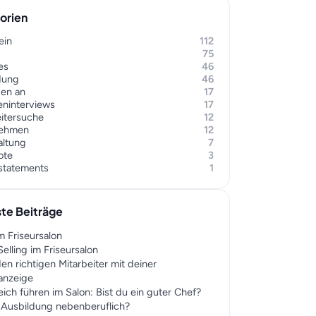
orien
ein
112
75
es
46
dung
46
gen an
17
eninterviews
17
eitersuche
12
nehmen
12
altung
7
ote
3
rstatements
1
te Beiträge
m Friseursalon
elling im Friseursalon
en richtigen Mitarbeiter mit deiner
nanzeige
eich führen im Salon: Bist du ein guter Chef?
r Ausbildung nebenberuflich?