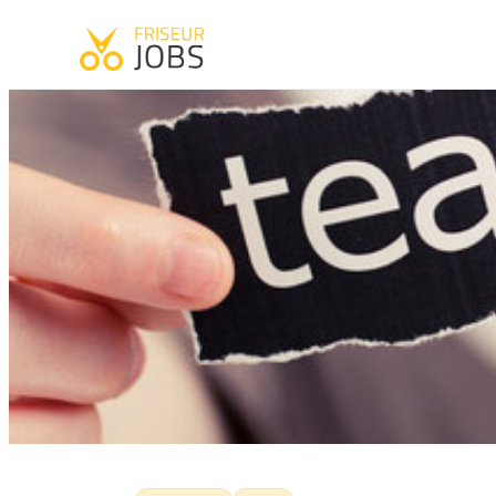
Start
·
News
·
Allgemein