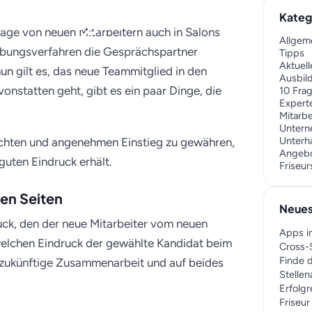
Teammitglieder
Kateg
Tage von neuen Mitarbeitern auch in Salons
Allgem
erbungsverfahren die Gesprächspartner
Tipps
Aktuell
nun gilt es, das neue Teammitglied in den
Ausbil
vonstatten geht, gibt es ein paar Dinge, die
10 Fra
Expert
Mitarb
Unter
Unterh
ichten und angenehmen Einstieg zu gewähren,
Angeb
uten Eindruck erhält.
Friseu
den Seiten
Neues
uck, den der neue Mitarbeiter vom neuen
Apps i
elchen Eindruck der gewählte Kandidat beim
Cross-S
Finde d
e zukünftige Zusammenarbeit und auf beides
Stelle
Erfolgr
Friseu