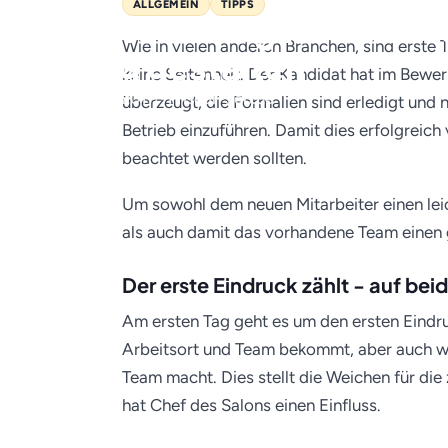
ALLGEMEIN
TIPPS
Den ersten Tag für neue 
Wie in vielen anderen Branchen, sind erste 
richtig gestalten
keine Seltenheit. Der Kandidat hat im Bew
18. Oktober 2017 · Friseur-Job.de
überzeugt, die Formalien sind erledigt und 
Betrieb einzuführen. Damit dies erfolgreich 
beachtet werden sollten.
Um sowohl dem neuen Mitarbeiter einen le
als auch damit das vorhandene Team einen g
Der erste Eindruck zählt - auf bei
Am ersten Tag geht es um den ersten Eindr
Arbeitsort und Team bekommt, aber auch w
Team macht. Dies stellt die Weichen für di
hat Chef des Salons einen Einfluss.