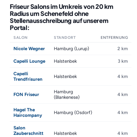
Friseur Salons im Umkreis von 20 km
Radius um Schenefeld ohne
Stellenausschreibung auf unserem
Portal:
SALON
STANDORT
ENTFERNUNG
Nicole Wegner
Hamburg (Lurup)
2 km
Capelli Lounge
Halstenbek
3 km
Capelli
Halstenbek
4 km
Trendfrisuren
Hamburg
FON Friseur
4 km
(Blankenese)
Hagel The
Hamburg (Osdorf)
4 km
Haircompany
Salon
Zauberschnitt
Halstenbek
4 km