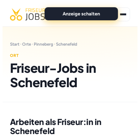
Anzeige schalten
★ Premium-Jobs
Start
·
Orte
·
Pinneberg
· Schenefeld
Alle Jobs
ORT
Friseur-Jobs in
Für Bewerber
Schenefeld
Marken
News
Anzeige schalten
Arbeiten als Friseur:in in
Schenefeld