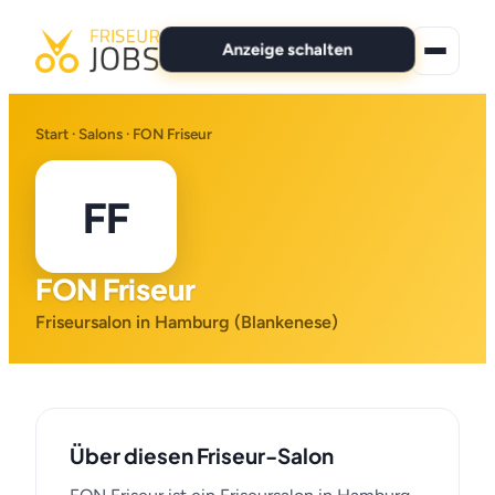
Anzeige schalten
★ Premium-Jobs
Start
·
Salons
· FON Friseur
Alle Jobs
FF
Für Bewerber
FON Friseur
Marken
Friseursalon in Hamburg (Blankenese)
News
Anzeige schalten
Über diesen Friseur-Salon