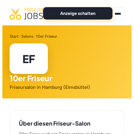
Anzeige schalten
★ Premium-Jobs
Start
·
Salons
· 10er Friseur
Alle Jobs
EF
Für Bewerber
10er Friseur
Marken
Friseursalon in Hamburg (Eimsbüttel)
News
Anzeige schalten
Über diesen Friseur-Salon