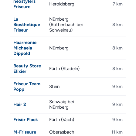
neostylers
Heroldsberg
7 km
Friseure
La
Nürnberg
Biosthetique
(Röthenbach bei
8 km
Friseur
Schweinau)
Haarmonie
Michaela
Nürnberg
8 km
Dippold
Beauty Store
Fürth (Stadeln)
8 km
Elixier
Friseur Team
Stein
9 km
Popp
Schwaig bei
Hair 2
9 km
Nürnberg
Frisör Plack
Fürth (Vach)
9 km
M-Friseure
Oberasbach
11 km