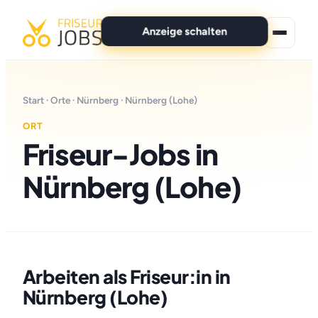
Anzeige schalten
★ Premium-Jobs
Start
·
Orte
·
Nürnberg
· Nürnberg (Lohe)
Alle Jobs
ORT
Friseur-Jobs in
Für Bewerber
Nürnberg (Lohe)
Marken
News
Anzeige schalten
Arbeiten als Friseur:in in
Nürnberg (Lohe)