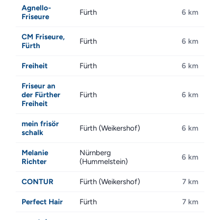
Agnello-
Fürth
6 km
Friseure
CM Friseure,
Fürth
6 km
Fürth
Freiheit
Fürth
6 km
Friseur an
der Fürther
Fürth
6 km
Freiheit
mein frisör
Fürth (Weikershof)
6 km
schalk
Melanie
Nürnberg
6 km
Richter
(Hummelstein)
CONTUR
Fürth (Weikershof)
7 km
Perfect Hair
Fürth
7 km