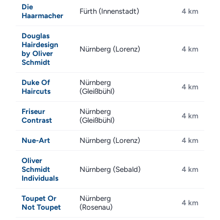
Die
Fürth (Innenstadt)
4 km
Haarmacher
Douglas
Hairdesign
Nürnberg (Lorenz)
4 km
by Oliver
Schmidt
Duke Of
Nürnberg
4 km
Haircuts
(Gleißbühl)
Friseur
Nürnberg
4 km
Contrast
(Gleißbühl)
Nue-Art
Nürnberg (Lorenz)
4 km
Oliver
Schmidt
Nürnberg (Sebald)
4 km
Individuals
Toupet Or
Nürnberg
4 km
Not Toupet
(Rosenau)