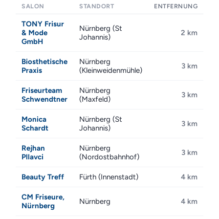
SALON
STANDORT
ENTFERNUNG
TONY Frisur
Nürnberg (St
& Mode
2 km
Johannis)
GmbH
Biosthetische
Nürnberg
3 km
Praxis
(Kleinweidenmühle)
Friseurteam
Nürnberg
3 km
Schwendtner
(Maxfeld)
Monica
Nürnberg (St
3 km
Schardt
Johannis)
Rejhan
Nürnberg
3 km
Pllavci
(Nordostbahnhof)
Beauty Treff
Fürth (Innenstadt)
4 km
CM Friseure,
Nürnberg
4 km
Nürnberg