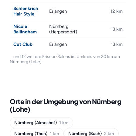
Schlenkrich
Erlangen
12 km
Hair Style
Nicole
Nürnberg
13 km
Ballingham
(Herpersdorf)
Cut Club
Erlangen
13 km
… und 12 weitere Friseur-Salons im Umkreis von 20 km um
Nürnberg (Lohe).
Orte in der Umgebung von Nürnberg
(Lohe)
Nürnberg (Almoshof)
1 km
Nürnberg (Thon)
1 km
Nürnberg (Buch)
2 km