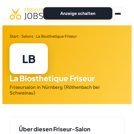
Anzeige schalten
★ Premium-Jobs
Start
·
Salons
· La Biosthetique Friseur
Alle Jobs
LB
Für Bewerber
La Biosthetique Friseur
Marken
Friseursalon in Nürnberg (Röthenbach bei
News
Schweinau)
Anzeige schalten
Über diesen Friseur-Salon