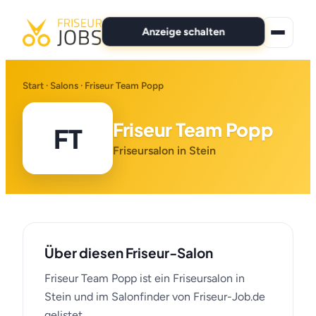
Anzeige schalten
★ Premium-Jobs
Start
·
Salons
· Friseur Team Popp
Alle Jobs
Friseur Team Popp
FT
Für Bewerber
Friseursalon in Stein
Marken
News
Über diesen Friseur-Salon
Anzeige schalten
Friseur Team Popp ist ein Friseursalon in
Stein und im Salonfinder von Friseur-Job.de
gelistet.