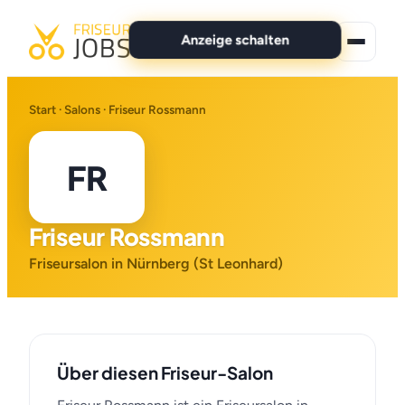
Anzeige schalten
★ Premium-Jobs
Start
·
Salons
· Friseur Rossmann
Alle Jobs
FR
Für Bewerber
Friseur Rossmann
Marken
Friseursalon in Nürnberg (St Leonhard)
News
Anzeige schalten
Über diesen Friseur-Salon