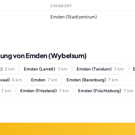
STANDORT
Emden (Stadtzentrum)
bung von Emden (Wybelsum)
k)
2 km
Emden (Larrelt)
3 km
Emden (Twixlum)
3 km
svaal)
6 km
Emden
7 km
Emden (Barenburg)
7 km
7 km
Emden (Friesland)
7 km
Emden (Früchteburg)
7 km