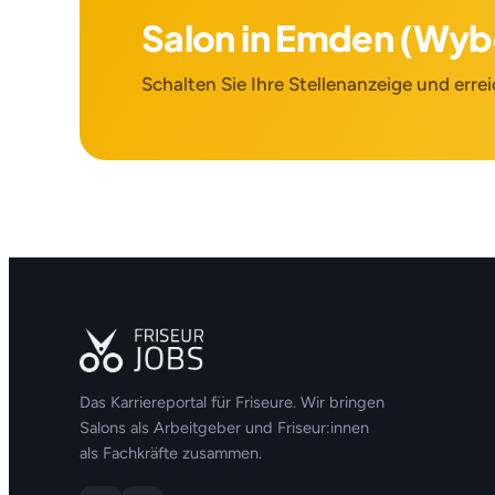
Salon in Emden (Wy
Schalten Sie Ihre Stellenanzeige und errei
Das Karriereportal für Friseure. Wir bringen
Salons als Arbeitgeber und Friseur:innen
als Fachkräfte zusammen.