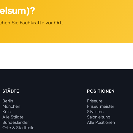
belsum)?
chen Sie Fachkräfte vor Ort.
STÄDTE
POSITIONEN
Berlin
Friseure
München
Friseurmeister
Köln
Stylisten
Alle Städte
Salonleitung
Bundesländer
Alle Positionen
Orte & Stadtteile