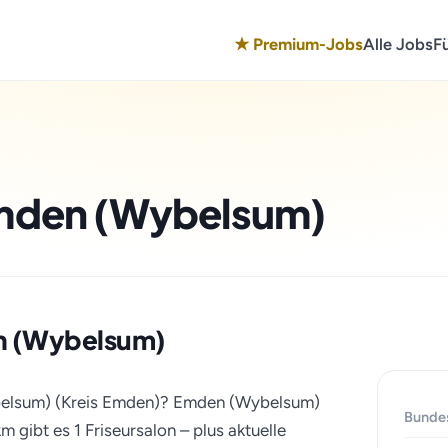
★ Premium-Jobs
Alle Jobs
F
Emden (Wybelsum)
den (Wybelsum)
ybelsum) (Kreis Emden)? Emden (Wybelsum)
Bunde
 gibt es 1 Friseursalon – plus aktuelle