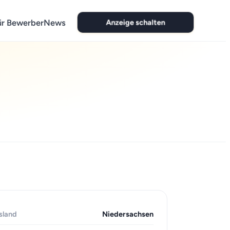
Anzeige schalten
ür Bewerber
News
sland
Niedersachsen