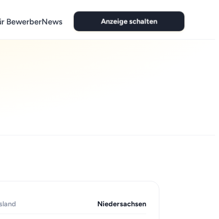
Anzeige schalten
ür Bewerber
News
sland
Niedersachsen