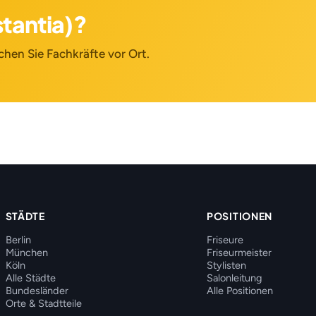
tantia)?
chen Sie Fachkräfte vor Ort.
STÄDTE
POSITIONEN
Berlin
Friseure
München
Friseurmeister
Köln
Stylisten
Alle Städte
Salonleitung
Bundesländer
Alle Positionen
Orte & Stadtteile