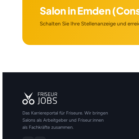
Salon in Emden (Cons
Schalten Sie Ihre Stellenanzeige und errei
Das Karriereportal für Friseure. Wir bringen
Salons als Arbeitgeber und Friseur:innen
als Fachkräfte zusammen.