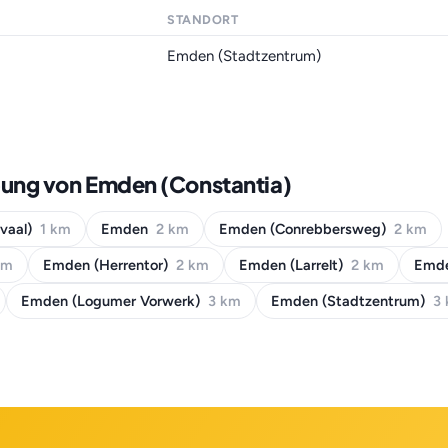
STANDORT
Emden (Stadtzentrum)
bung von Emden (Constantia)
svaal)
1 km
Emden
2 km
Emden (Conrebbersweg)
2 km
km
Emden (Herrentor)
2 km
Emden (Larrelt)
2 km
Emde
Emden (Logumer Vorwerk)
3 km
Emden (Stadtzentrum)
3