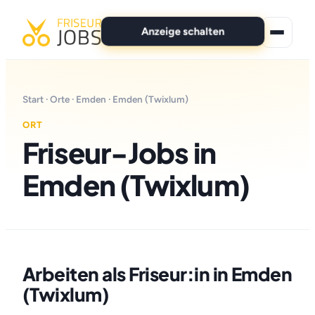
Anzeige schalten
★ Premium-Jobs
Start
·
Orte
·
Emden
· Emden (Twixlum)
Alle Jobs
ORT
Friseur-Jobs in
Für Bewerber
Emden (Twixlum)
Marken
News
Anzeige schalten
Arbeiten als Friseur:in in Emden
(Twixlum)