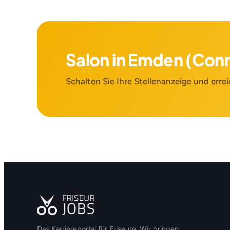
Salon in Emden (Co
Schalten Sie Ihre Stellenanzeige und errei
Das Karriereportal für Friseure. Wir bringen