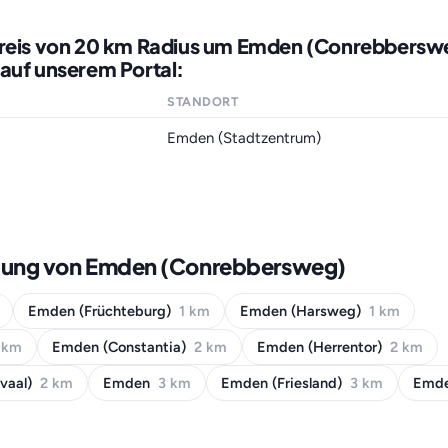
kreis von 20 km Radius um Emden (Conrebbersw
auf unserem Portal:
STANDORT
Emden (Stadtzentrum)
bung von Emden (Conrebbersweg)
Emden (Früchteburg)
1 km
Emden (Harsweg)
1 km
 km
Emden (Constantia)
2 km
Emden (Herrentor)
2 km
svaal)
2 km
Emden
3 km
Emden (Friesland)
3 km
Emde