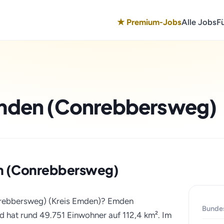
★ Premium-Jobs
Alle Jobs
F
 Emden (Conrebbersweg)
den (Conrebbersweg)
nrebbersweg) (Kreis Emden)? Emden
Bunde
d hat rund 49.751 Einwohner auf 112,4 km². Im