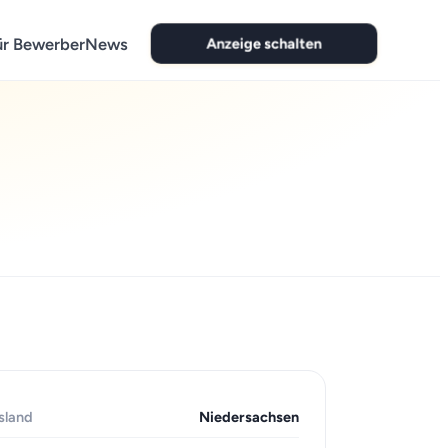
Anzeige schalten
ür Bewerber
News
sland
Niedersachsen