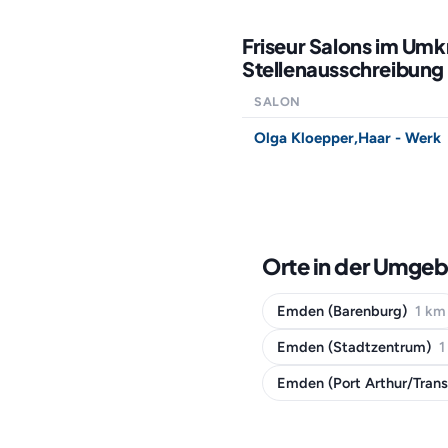
Friseur Salons im Um
Stellenausschreibung 
SALON
Olga Kloepper,Haar - Werk
Orte in der Umge
Emden (Barenburg)
1 km
Emden (Stadtzentrum)
1
Emden (Port Arthur/Tran