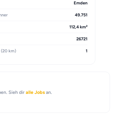
Emden
hner
49.751
112,4 km²
26721
 (20 km)
1
en. Sieh dir
alle Jobs
an.