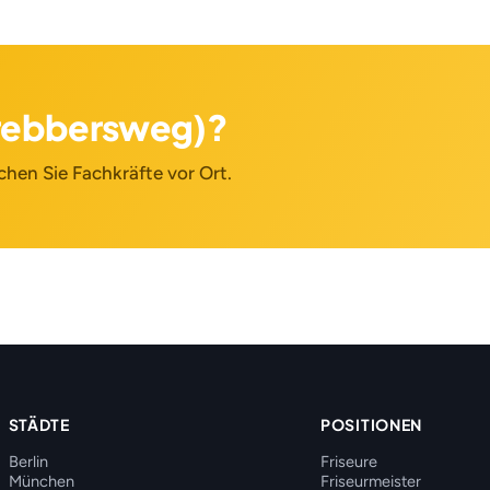
nrebbersweg)?
chen Sie Fachkräfte vor Ort.
STÄDTE
POSITIONEN
Berlin
Friseure
München
Friseurmeister