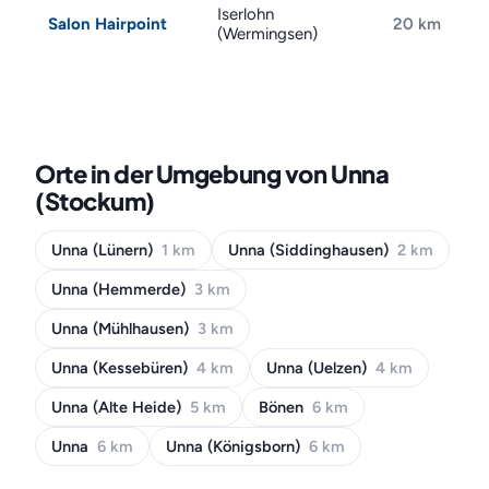
Iserlohn
Salon Hairpoint
20 km
(Wermingsen)
Orte in der Umgebung von Unna
(Stockum)
Unna (Lünern)
1 km
Unna (Siddinghausen)
2 km
Unna (Hemmerde)
3 km
Unna (Mühlhausen)
3 km
Unna (Kessebüren)
4 km
Unna (Uelzen)
4 km
Unna (Alte Heide)
5 km
Bönen
6 km
Unna
6 km
Unna (Königsborn)
6 km