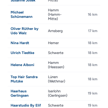
Susanne Josek
Mitte)
Hamm
Michael
(Hamm-
16 km
Schünemann
Mitte)
Oliver Rüther by
Arnsberg
17 km
Udo Walz
Nina Hardt
Hemer
18 km
Ulrich Tiedtke
Schwerte
18 km
Hamm
Helene Alboni
18 km
(Heessen)
Top Hair Sandra
Lünen
18 km
Mutzke
(Wethmar)
Haarhaus
Iserlohn
19 km
Gerlingsen
(Gerlingsen)
Haarstudio By Elif
Schwerte
19 km