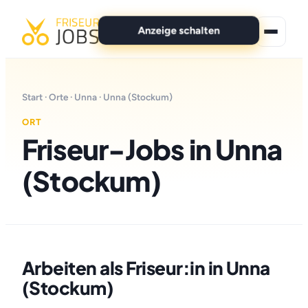
Anzeige schalten
★ Premium-Jobs
Start
·
Orte
·
Unna
· Unna (Stockum)
Alle Jobs
ORT
Friseur-Jobs in Unna
Für Bewerber
(Stockum)
Marken
News
Anzeige schalten
Arbeiten als Friseur:in in Unna
(Stockum)