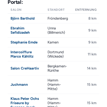
Portal:
SALON
STANDORT
ENTFERNUNG
Björn Barthold
Fröndenberg
8 km
Ebrahim
Unna
9 km
Sefidizadeh
(Billmerich)
Stephanie Emde
Kamen
9 km
Intercoiffure
Dortmund
11 km
Marco Kählitz
(Wickede)
Bergkamen-
Salon CreHaartiv
14 km
Rünthe
Hamm
Juchmann
(Hamm-
15 km
Mitte)
Klaus Peter Ochs
Hamm
Friseure by
(Hamm-
15 km