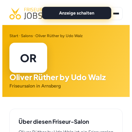
Anzeige schalten
★ Premium-Jobs
Start
·
Salons
· Oliver Rüther by Udo Walz
Alle Jobs
OR
Für Bewerber
Oliver Rüther by Udo Walz
Marken
Friseursalon in Arnsberg
News
Anzeige schalten
Über diesen Friseur-Salon