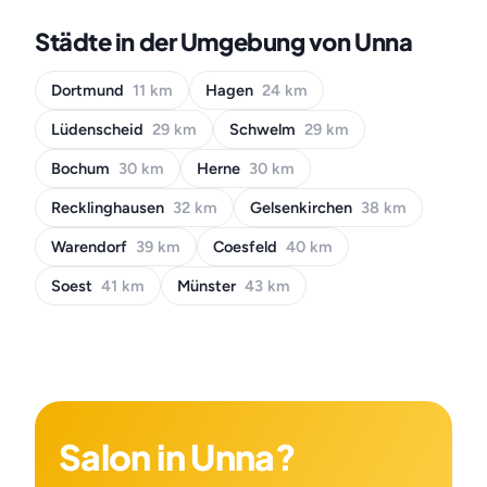
Städte in der Umgebung von Unna
Dortmund
11 km
Hagen
24 km
Lüdenscheid
29 km
Schwelm
29 km
Bochum
30 km
Herne
30 km
Recklinghausen
32 km
Gelsenkirchen
38 km
Warendorf
39 km
Coesfeld
40 km
Soest
41 km
Münster
43 km
Salon in Unna?