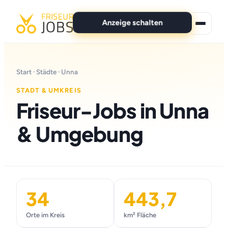
Anzeige schalten
★ Premium-Jobs
Start
·
Städte
· Unna
Alle Jobs
STADT & UMKREIS
Friseur-Jobs in Unna
Für Bewerber
& Umgebung
Marken
News
Anzeige schalten
34
443,7
Orte im Kreis
km² Fläche