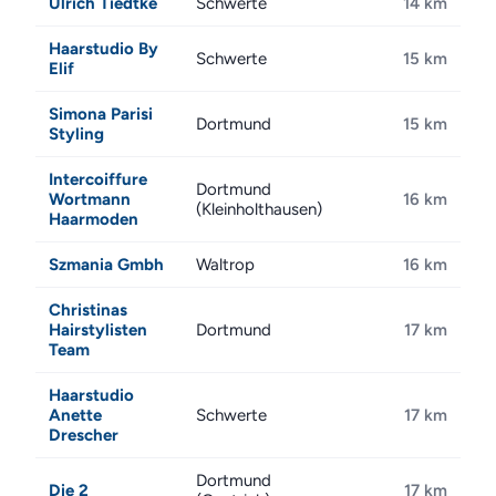
Ulrich Tiedtke
Schwerte
14 km
Haarstudio By
Schwerte
15 km
Elif
Simona Parisi
Dortmund
15 km
Styling
Intercoiffure
Dortmund
Wortmann
16 km
(Kleinholthausen)
Haarmoden
Szmania Gmbh
Waltrop
16 km
Christinas
Hairstylisten
Dortmund
17 km
Team
Haarstudio
Anette
Schwerte
17 km
Drescher
Dortmund
Die 2
17 km