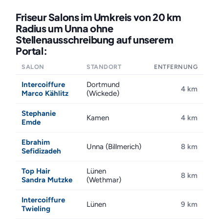
Friseur Salons im Umkreis von 20 km
Radius um Unna ohne
Stellenausschreibung auf unserem
Portal:
SALON
STANDORT
ENTFERNUNG
Intercoiffure
Dortmund
4 km
Marco Kählitz
(Wickede)
Stephanie
Kamen
4 km
Emde
Ebrahim
Unna (Billmerich)
8 km
Sefidizadeh
Top Hair
Lünen
8 km
Sandra Mutzke
(Wethmar)
Intercoiffure
Lünen
9 km
Twieling