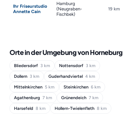
Hamburg
Ihr Friseurstudio
(Neugraben-
19 km
Annette Cain
Fischbek)
Orte in der Umgebung von Horneburg
Bliedersdorf
3 km
Nottensdorf
3 km
Dollern
3 km
Guderhandviertel
4 km
Mittelnkirchen
5 km
Steinkirchen
6 km
Agathenburg
7 km
Grünendeich
7 km
Harsefeld
8 km
Hollern-Twielenfleth
8 km