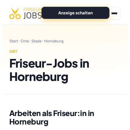
Anzeige schalten
★ Premium-Jobs
Start
·
Orte
·
Stade
· Horneburg
Alle Jobs
ORT
Friseur-Jobs in
Für Bewerber
Horneburg
Marken
News
Anzeige schalten
Arbeiten als Friseur:in in
Horneburg