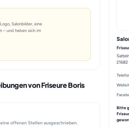
Logo, Salonbilder, eine
n – und heben sich im
Salo
Friseu
Sattel
21682
Telefo
eibungen von Friseure Boris
Websi
Faceb
Bitte 
Friseu
geword
 keine offenen Stellen ausgeschrieben.