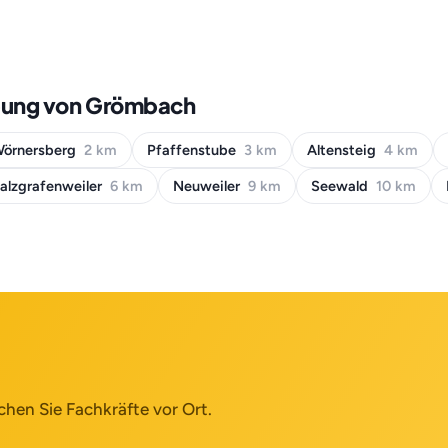
bung von Grömbach
örnersberg
2 km
Pfaffenstube
3 km
Altensteig
4 km
alzgrafenweiler
6 km
Neuweiler
9 km
Seewald
10 km
chen Sie Fachkräfte vor Ort.