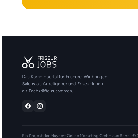
Das Karriereportal für Friseure. Wir bringen
Salons als Arbeitgeber und Friseur:innen
als Fachkräfte zusammen.
Ein Projekt der
Maynert Online Marketing GmbH
aus Bonn · ©