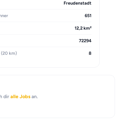
Freudenstadt
hner
651
12,2 km²
72294
 (20 km)
8
h dir
alle Jobs
an.