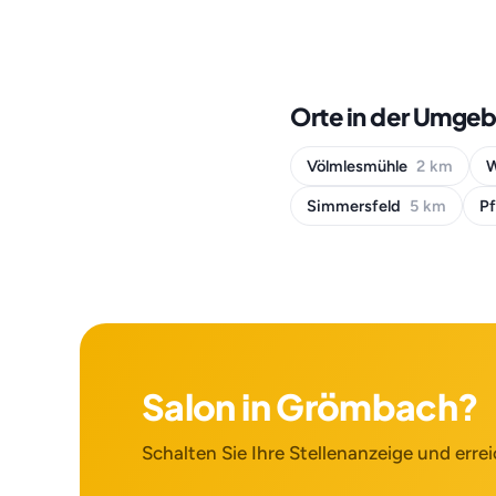
Orte in der Umge
Völmlesmühle
2 km
W
Simmersfeld
5 km
Pf
Salon in Grömbach?
Schalten Sie Ihre Stellenanzeige und errei