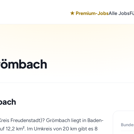
★ Premium-Jobs
Alle Jobs
F
Grömbach
mbach
Kreis Freudenstadt)? Grömbach liegt in Baden-
Bunde
f 12,2 km². Im Umkreis von 20 km gibt es 8