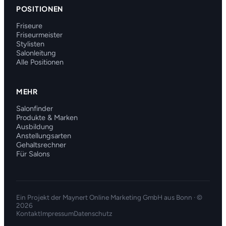
POSITIONEN
Friseure
Friseurmeister
Stylisten
Salonleitung
Alle Positionen
MEHR
Salonfinder
Produkte & Marken
Ausbildung
Anstellungsarten
Gehaltsrechner
Für Salons
Ein Projekt der
Maynert Online Marketing GmbH
aus Bonn · ©
2026
Kontakt
Impressum
Datenschutz