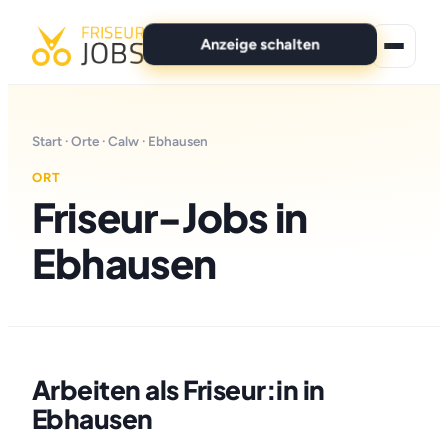
Anzeige schalten
★ Premium-Jobs
Start
·
Orte
·
Calw
· Ebhausen
Alle Jobs
ORT
Friseur-Jobs in
Für Bewerber
Ebhausen
Marken
News
Anzeige schalten
Arbeiten als Friseur:in in
Ebhausen