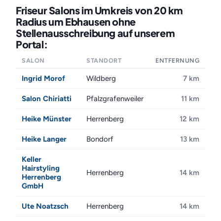
Friseur Salons im Umkreis von 20 km
Radius um Ebhausen ohne
Stellenausschreibung auf unserem
Portal:
SALON
STANDORT
ENTFERNUNG
Ingrid Morof
Wildberg
7 km
Salon Chiriatti
Pfalzgrafenweiler
11 km
Heike Münster
Herrenberg
12 km
Heike Langer
Bondorf
13 km
Keller
Hairstyling
Herrenberg
14 km
Herrenberg
GmbH
Ute Noatzsch
Herrenberg
14 km