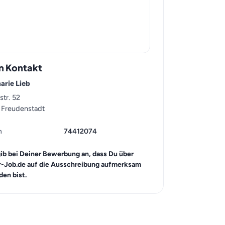
n Kontakt
arie Lieb
str. 52
 Freudenstadt
n
74412074
gib bei Deiner Bewerbung an, dass Du über
r-Job.de auf die Ausschreibung aufmerksam
en bist.