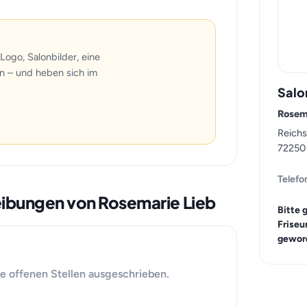
Logo, Salonbilder, eine
n – und heben sich im
Salo
Rosem
Reichs
72250
Telefo
reibungen von Rosemarie Lieb
Bitte 
Friseu
geword
ne offenen Stellen ausgeschrieben.