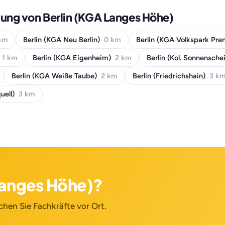
ung von Berlin (KGA Langes Höhe)
km
Berlin (KGA Neu Berlin)
0 km
Berlin (KGA Volkspark Pre
1 km
Berlin (KGA Eigenheim)
2 km
Berlin (Kol. Sonnensche
Berlin (KGA Weiße Taube)
2 km
Berlin (Friedrichshain)
3 k
uell)
3 km
 Langes Höhe)?
chen Sie Fachkräfte vor Ort.