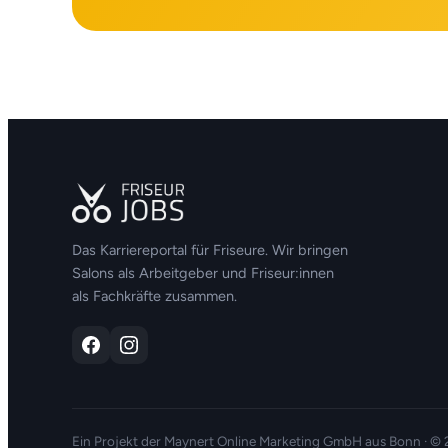
Das Karriereportal für Friseure. Wir bringen
Salons als Arbeitgeber und Friseur:innen
als Fachkräfte zusammen.
Ein Projekt der
Maynert Online Marketing GmbH
aus Bonn · ©