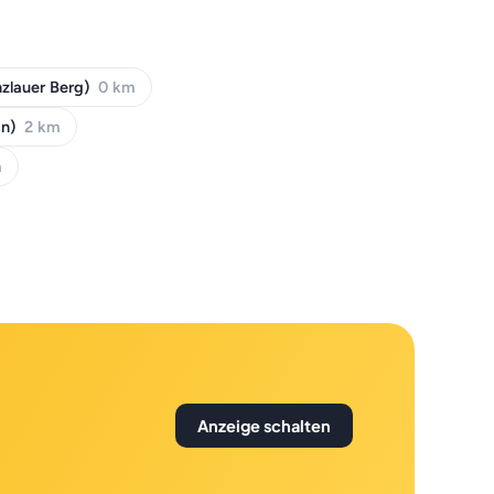
nzlauer Berg)
0 km
in)
2 km
m
Anzeige schalten