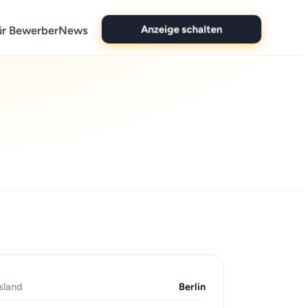
Anzeige schalten
ür Bewerber
News
sland
Berlin