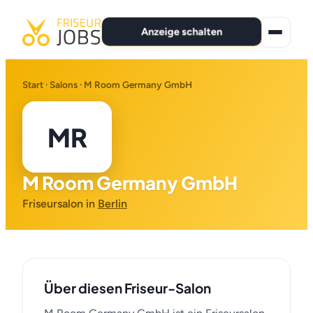
Anzeige schalten
★ Premium-Jobs
Start
·
Salons
· M Room Germany GmbH
Alle Jobs
MR
Für Bewerber
M Room Germany GmbH
Marken
Friseursalon in
Berlin
News
Anzeige schalten
Über diesen Friseur-Salon