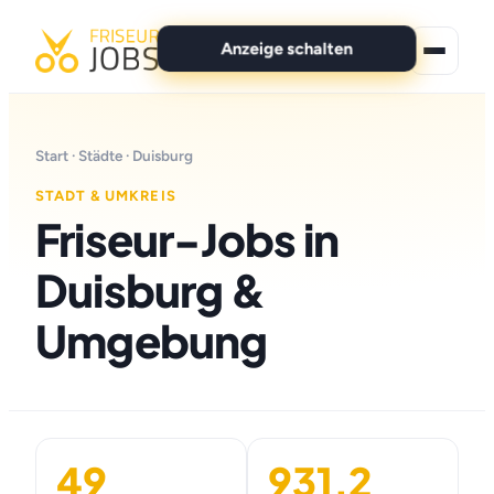
Anzeige schalten
★ Premium-Jobs
Start
·
Städte
· Duisburg
Alle Jobs
STADT & UMKREIS
Friseur-Jobs in
Für Bewerber
Duisburg &
Marken
Umgebung
News
Anzeige schalten
49
931,2