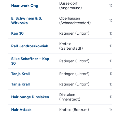
Düsseldorf
Haar.werk Ohg
12
(Angermund)
E. Schwinem & S.
Oberhausen
12
Witkoska
(Schmachtendorf)
Kap 30
Ratingen (Lintorf)
13
Krefeld
Ralf Jendroszkowiak
13
(Gartenstadt)
Silke Schaffner – Kap
Ratingen (Lintorf)
13
30
Tanja Krall
Ratingen (Lintorf)
13
Tanja Krall
Ratingen (Lintorf)
13
Dinslaken
Hairlounge Dinslaken
13
(Innenstadt)
Hair Attack
Krefeld (Bockum)
14