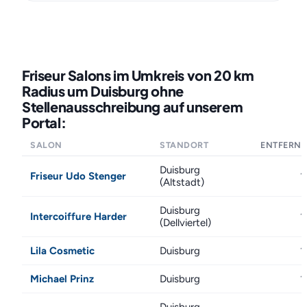
Friseur Salons im Umkreis von 20 km
Radius um Duisburg ohne
Stellenausschreibung auf unserem
Portal:
SALON
STANDORT
ENTFERN
Duisburg
Friseur Udo Stenger
1
(Altstadt)
Duisburg
Intercoiffure Harder
1
(Dellviertel)
Lila Cosmetic
Duisburg
1
Michael Prinz
Duisburg
1