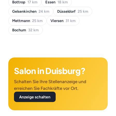
Bottrop
17 km
Essen
18 km
Gelsenkirchen
24 km
Düsseldorf
25 km
Mettmann
25 km
Viersen
31 km
Bochum
32 km
Salon in Duisburg?
Schalten Sie Ihre Stellenanzeige und
erreichen Sie Fachkräfte vor Ort.
Anzeige schalten