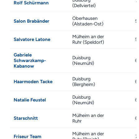
Duisburg
Rolf Schürmann
1
(Dellviertel)
Oberhausen
Salon Brabänder
5
(Alstaden-Ost)
Mülheim an der
Salvatore Latone
5
Ruhr (Speldorf)
Gabriele
Duisburg
Schwarzkamp-
6
(Neumühl)
Kabanow
Duisburg
Haarmoden Tacke
6
(Bergheim)
Duisburg
Natalie Feustel
6
(Neumühl)
Mülheim an der
Starschnitt
6
Ruhr
Mülheim an der
Friseur Team
7