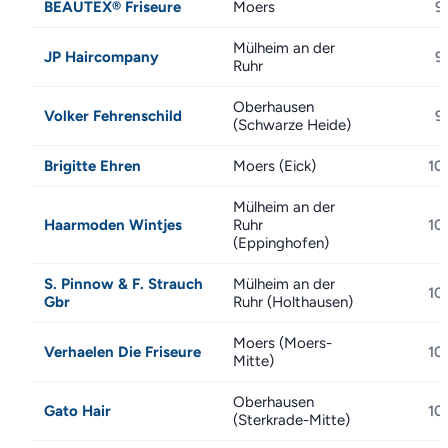
BEAUTEX® Friseure
Moers
9
Mülheim an der
JP Haircompany
9
Ruhr
Oberhausen
Volker Fehrenschild
9
(Schwarze Heide)
Brigitte Ehren
Moers (Eick)
10
Mülheim an der
Haarmoden Wintjes
Ruhr
10
(Eppinghofen)
S. Pinnow & F. Strauch
Mülheim an der
10
Gbr
Ruhr (Holthausen)
Moers (Moers-
Verhaelen Die Friseure
10
Mitte)
Oberhausen
Gato Hair
10
(Sterkrade-Mitte)