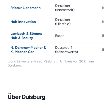
Dinslaken
Friseur Lienemann
14
(Innenstadt)
Dinslaken
Hair Innovation
14
(Hiesfeld)
Lambach & Bömers
Essen
15
Hair & Beauty
N. Dammer-Macher &
Düsseldorf
15
K. Macher Gbr
(Kaiserswerth)
… und 22 weitere Friseur-Salons im Umkreis von 20 km um
Duisburg.
Über Duisburg