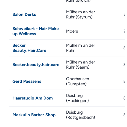
Ruhr (Broich)
Mülheim an der
Salon Derks
7
Ruhr (Styrum)
Schweikert - Hair Make
Moers
7
up Wellness
Becker
Mülheim an der
8
Beauty.Hair.Care
Ruhr
Mülheim an der
Becker.beauty.hair.care
8
Ruhr (Saarn)
Oberhausen
Gerd Paessens
8
(Dümpten)
Duisburg
Haarstudio Am Dom
8
(Huckingen)
Duisburg
Maskulin Barber Shop
8
(Röttgersbach)