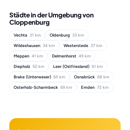
Städte in der Umgebung von
Cloppenburg
Vechta
31 km
Oldenburg
33 km
Wildeshausen
34 km
Westerstede
37 km
Meppen
41 km
Delmenhorst
49 km
Diepholz
52 km
Leer (Ostfriesland)
61 km
Brake (Unterweser)
65 km
Osnabrück
68 km
Osterholz-Scharmbeck
69 km
Emden
72 km