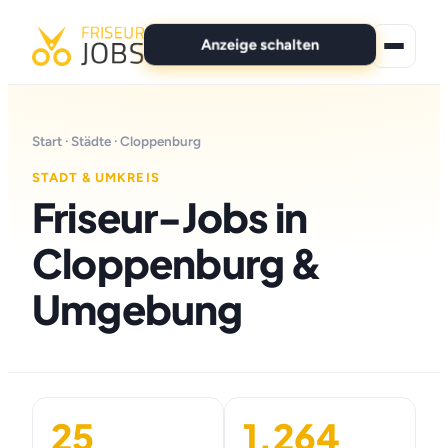
Anzeige schalten
★ Premium-Jobs
Start
·
Städte
· Cloppenburg
Alle Jobs
STADT & UMKREIS
Friseur-Jobs in
Für Bewerber
Cloppenburg &
Marken
Umgebung
News
Anzeige schalten
25
1.264