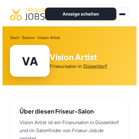
Anzeige schalten
★ Premium-Jobs
Start
·
Salons
· Vision Artist
Alle Jobs
Vision Artist
VA
Für Bewerber
Friseursalon in
Düsseldorf
Marken
News
Über diesen Friseur-Salon
Anzeige schalten
Vision Artist ist ein Friseursalon in Düsseldorf
und im Salonfinder von Friseur-Job.de
gelistet.