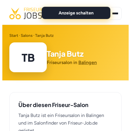
Anzeige schalten
★ Premium-Jobs
Start
·
Salons
· Tanja Butz
Alle Jobs
Tanja Butz
TB
Für Bewerber
Friseursalon in
Balingen
Marken
News
Über diesen Friseur-Salon
Anzeige schalten
Tanja Butz ist ein Friseursalon in Balingen
und im Salonfinder von Friseur-Job.de
gelistet.