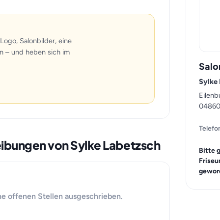
Logo, Salonbilder, eine
n – und heben sich im
Salo
Sylke
Eilenb
04860
Telefo
reibungen von Sylke Labetzsch
Bitte 
Friseu
geword
ne offenen Stellen ausgeschrieben.