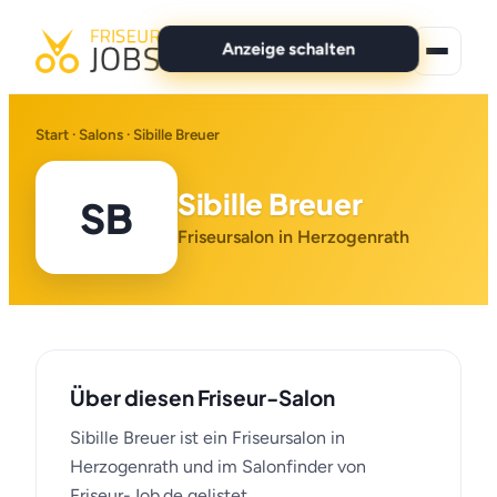
Anzeige schalten
★ Premium-Jobs
Start
·
Salons
· Sibille Breuer
Alle Jobs
Sibille Breuer
SB
Für Bewerber
Friseursalon in Herzogenrath
Marken
News
Über diesen Friseur-Salon
Anzeige schalten
Sibille Breuer ist ein Friseursalon in
Herzogenrath und im Salonfinder von
Friseur-Job.de gelistet.