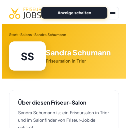
Anzeige schalten
★ Premium-Jobs
Start
·
Salons
· Sandra Schumann
Alle Jobs
Sandra Schumann
SS
Für Bewerber
Friseursalon in
Trier
Marken
News
Über diesen Friseur-Salon
Anzeige schalten
Sandra Schumann ist ein Friseursalon in Trier
und im Salonfinder von Friseur-Job.de
gelistet.