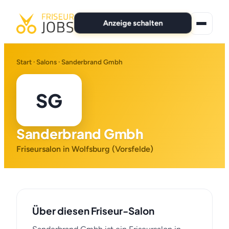
Anzeige schalten
★ Premium-Jobs
Start
·
Salons
· Sanderbrand Gmbh
Alle Jobs
SG
Für Bewerber
Sanderbrand Gmbh
Marken
Friseursalon in Wolfsburg (Vorsfelde)
News
Anzeige schalten
Über diesen Friseur-Salon