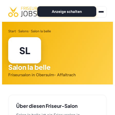
Anzeige schalten
★ Premium-Jobs
Start
·
Salons
· Salon la belle
Alle Jobs
SL
Für Bewerber
Salon la belle
Marken
Friseursalon in Obersulm- Affaltrach
News
Anzeige schalten
Über diesen Friseur-Salon