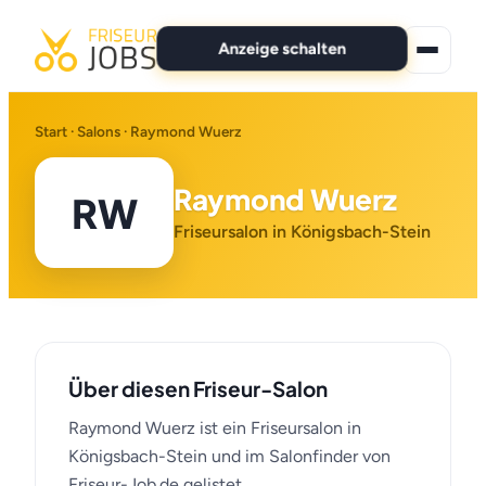
Anzeige schalten
★ Premium-Jobs
Start
·
Salons
· Raymond Wuerz
Alle Jobs
Raymond Wuerz
RW
Für Bewerber
Friseursalon in Königsbach-Stein
Marken
News
Über diesen Friseur-Salon
Anzeige schalten
Raymond Wuerz ist ein Friseursalon in
Königsbach-Stein und im Salonfinder von
Friseur-Job.de gelistet.