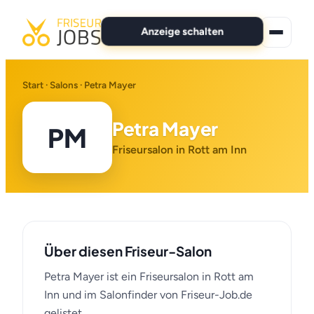
Anzeige schalten
★ Premium-Jobs
Start
·
Salons
· Petra Mayer
Alle Jobs
Petra Mayer
PM
Für Bewerber
Friseursalon in Rott am Inn
Marken
News
Über diesen Friseur-Salon
Anzeige schalten
Petra Mayer ist ein Friseursalon in Rott am
Inn und im Salonfinder von Friseur-Job.de
gelistet.