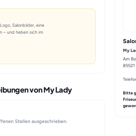
Logo, Salonbilder, eine
n – und heben sich im
Salo
My La
Am Bo
85521
Telefo
reibungen von My Lady
Bitte 
Friseu
geword
ffenen Stellen ausgeschrieben.