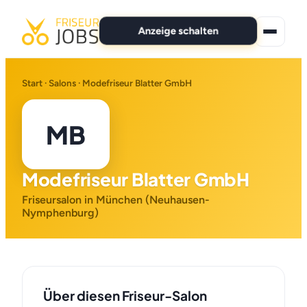
Anzeige schalten
★ Premium-Jobs
Start
·
Salons
· Modefriseur Blatter GmbH
Alle Jobs
MB
Für Bewerber
Modefriseur Blatter GmbH
Marken
Friseursalon in München (Neuhausen-
News
Nymphenburg)
Anzeige schalten
Über diesen Friseur-Salon